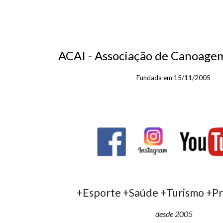
ip to main content
Skip to navigat
ACAI - Associação de Canoagem
F
undada em 15/11/2005
+Esporte +Saúde +Turismo +P
desde 2005