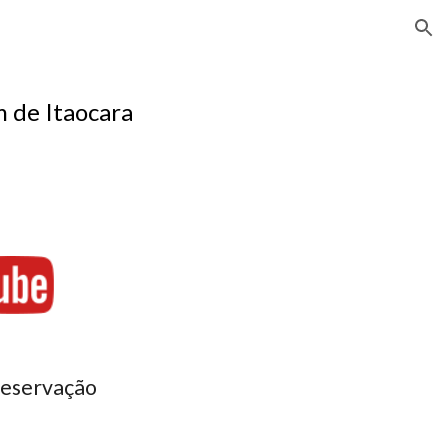
ion
 de Itaocara
reservação